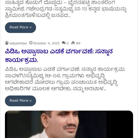
ಸಾಹಿತ್ಯದ ಕೊಡುಗೆ ದೊಡ್ಡದು – ಭೈರನಹಟ್ಟಿ ಶಾಂತಲಿಂಗ
ಸ್ವಾಮೀಜಿ. ಗಜೇಂದ್ರಗಡ-ಸತ್ಯಮಿಥ್ಯ (ನ-11) ಕನ್ನಡ ಭಾಷೆಯನ್ನು
ಶ್ರೀಮಂತಗೊಳಿಸುವಲ್ಲಿ ಜನಪದ…
Read More »
satyamitya
October 4, 2025
0
89
ಪಿಡಿಒ ಅಪ್ಪಾಸಾಬ ಎಡಕೆ ವರ್ಗಾವಣೆ: ಸನ್ಮಾನ
ಕಾರ್ಯಕ್ರಮ.
ಪಿಡಿಒ ಅಪ್ಪಾಸಾಬ ಎಡಕೆ ವರ್ಗಾವಣೆ: ಸನ್ಮಾನ ಕಾರ್ಯಕ್ರಮ.
ಸಾವಳಗಿ/ಸತ್ಯಮಿಥ್ಯ (ಅ-04). ಗ್ರಾಮಗಳು ಅಭಿವೃದ್ಧಿ
ಆಗಬೇಕಾದರೆ ಮೋದಲು ಗ್ರಾಮ ಪಂಚಾಯತ ಅಭಿವೃದ್ಧಿ
ಅಧಿಕಾರಿಗಳ ಮೂಲಕ ಆಗಬೇಕು, ನಮ್ಮ ಅರಟಾಳ…
Read More »