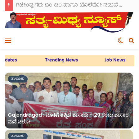
ಗಜೇಂದ್ರಗಡ: ಟಂ ಟಂ ಹಾಗೂ ಬೊಲೆರೋ ನಡುವೆ ಭೀಕರ ಡಿಕ್ಕಿ; 7-8 ಜನರಿಗೆ ಗಾಯ.
Menu
Switch
S
skin
fo
Trending News
Job News
Loca
ತಾಲೂಕು
Gajendragad : ಮಾತಿಗೆ ತಪ್ಪಿದ ಶಾಸಕರು – 29 ರಂದು ಶಾಸಕರ
ಮನೆ ಚಲೋ.
ತಾಲೂಕು