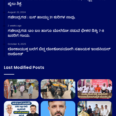
ಜೈಲು ಶಿಕ್ಷೆ.
August 22, 2024
ಗಜೇಂದ್ರಗಡ : ಬಸ್ ಹಾಯ್ದು 31 ಕುರಿಗಳ ಸಾವು.
2 weeks ago
ಗಜೇಂದ್ರಗಡ: ಟಂ ಟಂ ಹಾಗೂ ಬೊಲೆರೋ ನಡುವೆ ಭೀಕರ ಡಿಕ್ಕಿ; 7-8
ಜನರಿಗೆ ಗಾಯ.
October 8, 2025
ಲೋಕಾಯುಕ್ತ ಬಲೆಗೆ ಬಿದ್ದ ಲೋಕೋಪಯೋಗಿ ಸಹಾಯಕ ಇಂಜಿನಿಯರ್
ರಾಠೋಡ್
Last Modified Posts