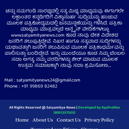
ಚನ್ನು ಸಮಗಂಡಿ ಸಾರಥ್ಯದಲ್ಲಿ ಸತ್ಯ ಮಿಥ್ಯ ಮಾಧ್ಯಮವು ಈಗಾಗಲೇ
ಲಕ್ಷಾಂತರ ಕನ್ನಡಿಗರಿಗೆ ವಿಶ್ವಾಸಾರ್ಹ ಸುದ್ದಿಯನ್ನು ಹಂಚುವ
ಮೂಲಕ ಪತ್ರಿಕೋದ್ಯಮದಲ್ಲಿ ಜನಮನ್ನಣೆಯನ್ನು ಗಳಿಸಿದೆ. ಪತ್ರಿಕಾ
ಮಾಧ್ಯಮ ಮಾತ್ರವಲ್ಲದೆ ಆನ್ಲೈನ್ ವೇದಿಕೆಗಳಲ್ಲೂ
www.satyamityanews.com ಕೂಡ ನಾವು ದೇಶ ವಿದೇಶದ
ಜನರಿಗೆ ತಲುಪುತ್ತಿದ್ದೇವೆ. ನಿಖರ ಹಾಗೂ ಸತ್ಯವಾದ ಸುದ್ದಿಗಳನ್ನು
ಯಥಾವತ್ತಾಗಿ ಜನರಿಗೆ ತಲುಪಿಸುವ ಮೂಲಕ ಪತ್ರಿಕಾಧರ್ಮವನ್ನು
ಪಾಲಿಸುತ್ತಾ ಬಂದಿದ್ದೇವೆ. ಇನ್ನು ಮುಂದೆಯೂ ಕೂಡ ನಿಮ್ಮ ಬೆಂಬಲ
ಸದಾ ಅಗತ್ಯ. ನಮ್ಮ ವರದಿಗಳನ್ನು ಶೇರ್ ಮಾಡುವ ಮೂಲಕ
ಉತ್ತಮ ಸಮಾಜಕ್ಕಾಗಿ ನಾವು ಸದಾ ಶ್ರಮಿಸೋಣ….
Mail : satyamityanews24@gmail.com
Phone : +91 99869 82482
All Rights Reserved @ Satyamitya News |
Developed by KpsProMax
(8951357505)
Home
About Us
Contact Us
Privacy Policy