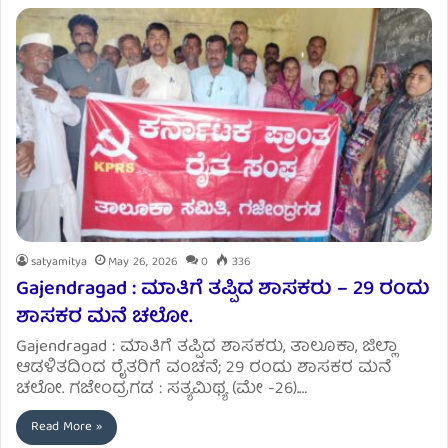
satyamitya
May 26, 2026
0
336
Gajendragad : ಮಾತಿಗೆ ತಪ್ಪಿದ ಶಾಸಕರು – 29 ರಂದು
ಶಾಸಕರ ಮನೆ ಚಲೋ.
Gajendragad : ಮಾತಿಗೆ ತಪ್ಪಿದ ಶಾಸಕರು, ತಾಲೂಕಾ, ಜಿಲ್ಲಾ
ಆಡಳಿತದಿಂದ ರೈತರಿಗೆ ವಂಚನೆ; 29 ರಂದು ಶಾಸಕರ ಮನೆ
ಚಲೋ. ಗಜೇಂದ್ರಗಡ : ಸತ್ಯಮಿಥ್ಯ (ಮೇ -26).…
Read More »