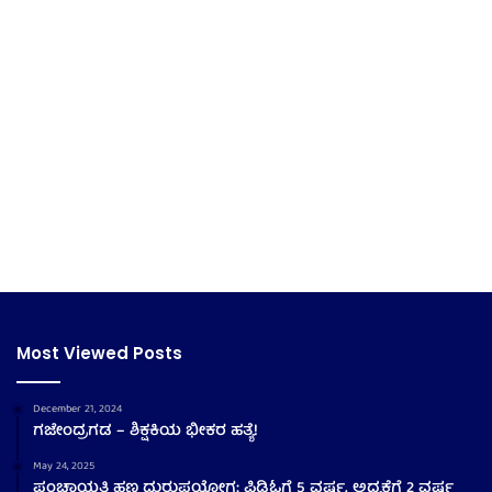
Most Viewed Posts
December 21, 2024
ಗಜೇಂದ್ರಗಡ – ಶಿಕ್ಷಕಿಯ ಭೀಕರ ಹತ್ಯೆ!
May 24, 2025
ಪಂಚಾಯತಿ ಹಣ ದುರುಪಯೋಗ: ಪಿಡಿಓಗೆ 5 ವರ್ಷ, ಅಧ್ಯಕ್ಷೆಗೆ 2 ವರ್ಷ