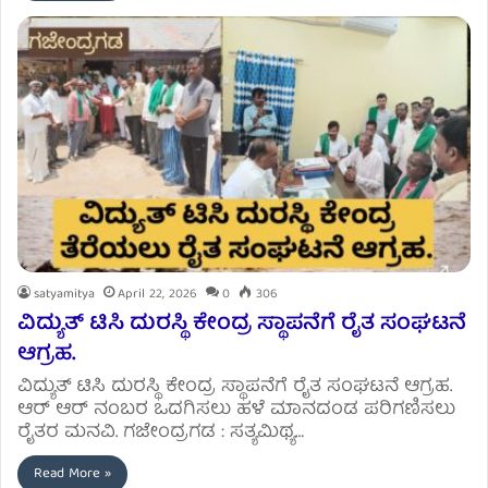
satyamitya
April 22, 2026
0
306
ವಿದ್ಯುತ್ ಟಿಸಿ ದುರಸ್ಥಿ ಕೇಂದ್ರ ಸ್ಥಾಪನೆಗೆ ರೈತ ಸಂಘಟನೆ
ಆಗ್ರಹ.
ವಿದ್ಯುತ್ ಟಿಸಿ ದುರಸ್ಥಿ ಕೇಂದ್ರ ಸ್ಥಾಪನೆಗೆ ರೈತ ಸಂಘಟನೆ ಆಗ್ರಹ.
ಆರ್ ಆರ್ ನಂಬರ ಒದಗಿಸಲು ಹಳೆ ಮಾನದಂಡ ಪರಿಗಣಿಸಲು
ರೈತರ ಮನವಿ. ಗಜೇಂದ್ರಗಡ : ಸತ್ಯಮಿಥ್ಯ…
Read More »