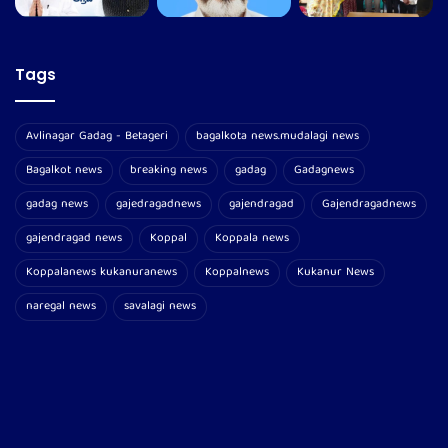
Tags
Avlinagar Gadag - Betageri
bagalkota news.mudalagi news
Bagalkot news
breaking news
gadag
Gadagnews
gadag news
gajedragadnews
gajendragad
Gajendragadnews
gajendragad news
Koppal
Koppala news
Koppalanews kukanuranews
Koppalnews
Kukanur News
naregal news
savalagi news