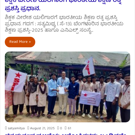
ಶಿಕ್ಷಕ ವೀರೇಶ ಯಲಿಗಾರಗೆ ಭಾರತೀಯ ಶಿಕ್ಷಣ ರತ್ನ
ಪ್ರಶಸ್ತಿ ಪ್ರಧಾನ.
ಶಿಕ್ಷಕ ವೀರೇಶ ಯಲಿಗಾರಗೆ ಭಾರತೀಯ ಶಿಕ್ಷಣ ರತ್ನ ಪ್ರಶಸ್ತಿ
ಪ್ರಧಾನ. ಗದಗ : ಸತ್ಯಮಿಥ್ಯ ( ಸೆ-13). ಬೆಂಗಳೂರಿನ ಭಾರತೀಯ
ಶಿಕ್ಷಣ ಪ್ರಶಸ್ತಿ-2025 ಹಾಗೂ ಎನಿಎಲ್ಪ್ ಸಂಸ್ಥೆ…
Read More »
satyamitya
August 21, 2025
0
61