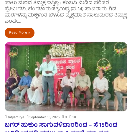
ಸಾಲು ಮರದ ತಿಮ್ಮಕ್ಕ ಇನ್ನಿಲ್ಲ : ಕಂಬನಿ ಮಿಡಿದ ಪರಿಸರ
ಪ್ರೇಮಿಗಳು. ಬೆಂಗಳೂರು:ಸತ್ಯಮಿಥ್ಯ (ನ-14) ಸಾವಿರಾರು, ಗಿಡ
ಮರಗಳನ್ನು ಮಕ್ಕಳಂತೆ ಬೆಳೆಸಿದ ವೃಕ್ಷಮಾತೆ ಸಾಲುಮರದ ತಿಮ್ಮಕ್ಕ
ಎಂದೇ…
Read More »
satyamitya
September 13, 2025
0
111
ಬಗರ್ ಹುಕುಂ ಸಾಗುವಳಿದಾರರಿಂದ – ಸೆ 15ರಿಂದ