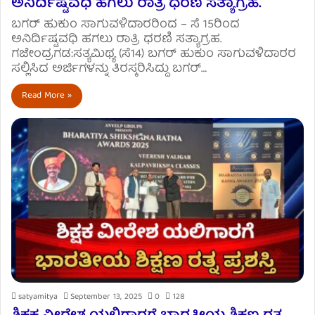
ಅನಿರ್ದಿಷ್ಟವಧಿ ಹಗಲು ರಾತ್ರಿ ಧರಣಿ ಸತ್ಯಾಗ್ರಹ.
ಬಗರ್ ಹುಕುಂ ಸಾಗುವಳಿದಾರರಿಂದ – ಸೆ 15ರಿಂದ
ಅನಿರ್ದಿಷ್ಟವಧಿ ಹಗಲು ರಾತ್ರಿ ಧರಣಿ ಸತ್ಯಾಗ್ರಹ.
ಗಜೇಂದ್ರಗಡ:ಸತ್ಯಮಿಥ್ಯ (ಸೆ14) ಬಗರ್ ಹುಕುಂ ಸಾಗುವಳಿದಾರರ
ಸಲ್ಲಿಸಿದ ಅರ್ಜಿಗಳನ್ನು ತಿರಸ್ಕರಿಸಿದ್ದು ಬಗರ್…
Read More »
satyamitya
September 13, 2025
0
128