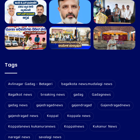
Tags
Avlinagar Gadag - Betageri
bagalkota news.mudalagi news
Bagalkot news
breaking news
gadag
Gadagnews
gadag news
gajedragadnews
gajendragad
Gajendragadnews
gajendragad news
Koppal
Koppala news
Koppalanews kukanuranews
Koppalnews
Kukanur News
naregal news
savalagi news