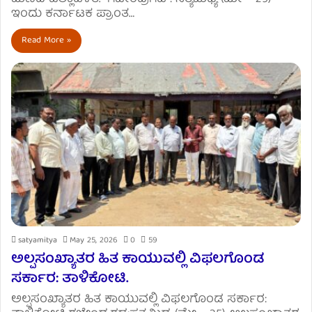
ಇಂದು ಕರ್ನಾಟಕ ಪ್ರಾಂತ…
Read More »
satyamitya
May 25, 2026
0
59
ಅಲ್ಪಸಂಖ್ಯಾತರ ಹಿತ ಕಾಯುವಲ್ಲಿ ವಿಫಲಗೊಂಡ
ಸರ್ಕಾರ: ತಾಳಿಕೋಟಿ.
ಅಲ್ಪಸಂಖ್ಯಾತರ ಹಿತ ಕಾಯುವಲ್ಲಿ ವಿಫಲಗೊಂಡ ಸರ್ಕಾರ: