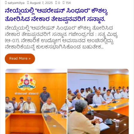
satyamitya
August 7, 2025
0
154
ನೇಯ್ಗೆಯಲ್ಲಿ “ಆಪರೇಷನ್ ಸಿಂಧೂರ” ಕೌಶಲ್ಯ
ತೋರಿಸಿದ ನೇಕಾರ ತೇಜಪ್ಪನವರಿಗೆ ಸನ್ಮಾನ.
ನೇಯ್ಗೆಯಲ್ಲಿ “ಆಪರೇಷನ್ ಸಿಂಧೂರ” ಕೌಶಲ್ಯ ತೋರಿಸಿದ
ನೇಕಾರ ತೇಜಪ್ಪನವರಿಗೆ ಸನ್ಮಾನ. ಗಜೇಂದ್ರಗಡ : ಸತ್ಯ ಮಿಥ್ಯ
(ಆ-07). ನೇಕಾರಿಕೆ ಉದ್ಯೋಗ ಅವಸಾನದ ಅಂಚಿನಲ್ಲಿದ್ದು.
ನೇಕಾರಿಕೆಯನ್ನೆ ಕುಲಕಸಭಾಗಿಸಿಕೊಂಡ ಬಹುತೇಕ…
Read More »