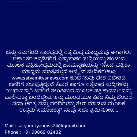
ಚನ್ನು ಸಮಗಂಡಿ ಸಾರಥ್ಯದಲ್ಲಿ ಸತ್ಯ ಮಿಥ್ಯ ಮಾಧ್ಯಮವು ಈಗಾಗಲೇ
ಲಕ್ಷಾಂತರ ಕನ್ನಡಿಗರಿಗೆ ವಿಶ್ವಾಸಾರ್ಹ ಸುದ್ದಿಯನ್ನು ಹಂಚುವ
ಮೂಲಕ ಪತ್ರಿಕೋದ್ಯಮದಲ್ಲಿ ಜನಮನ್ನಣೆಯನ್ನು ಗಳಿಸಿದೆ. ಪತ್ರಿಕಾ
ಮಾಧ್ಯಮ ಮಾತ್ರವಲ್ಲದೆ ಆನ್ಲೈನ್ ವೇದಿಕೆಗಳಲ್ಲೂ
www.satyamityanews.com ಕೂಡ ನಾವು ದೇಶ ವಿದೇಶದ
ಜನರಿಗೆ ತಲುಪುತ್ತಿದ್ದೇವೆ. ನಿಖರ ಹಾಗೂ ಸತ್ಯವಾದ ಸುದ್ದಿಗಳನ್ನು
ಯಥಾವತ್ತಾಗಿ ಜನರಿಗೆ ತಲುಪಿಸುವ ಮೂಲಕ ಪತ್ರಿಕಾಧರ್ಮವನ್ನು
ಪಾಲಿಸುತ್ತಾ ಬಂದಿದ್ದೇವೆ. ಇನ್ನು ಮುಂದೆಯೂ ಕೂಡ ನಿಮ್ಮ ಬೆಂಬಲ
ಸದಾ ಅಗತ್ಯ. ನಮ್ಮ ವರದಿಗಳನ್ನು ಶೇರ್ ಮಾಡುವ ಮೂಲಕ
ಉತ್ತಮ ಸಮಾಜಕ್ಕಾಗಿ ನಾವು ಸದಾ ಶ್ರಮಿಸೋಣ….
Mail : satyamityanews24@gmail.com
Phone : +91 99869 82482