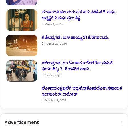
ಪಂಚಾಯತಿ ಹಣ ದುರುಪಯೋಗ: ಪಿಡಿಓಗೆ 5 ವರ್ಷ,
ಅಧ್ಯಕ್ಷೆಗೆ 2 ವರ್ಷ ಜೈಲು ಶಿಕ್ಷೆ.
May 24, 2025
ಗಜೇಂದ್ರಗಡ : ಬಸ್ ಹಾಯ್ದು 31 ಕುರಿಗಳ ಸಾವು.
August 22, 2024
ಗಜೇಂದ್ರಗಡ: ಟಂ ಟಂ ಹಾಗೂ ಬೊಲೆರೋ ನಡುವೆ
ಭೀಕರ ಡಿಕ್ಕಿ; 7-8 ಜನರಿಗೆ ಗಾಯ.
3 weeks ago
ಲೋಕಾಯುಕ್ತ ಬಲೆಗೆ ಬಿದ್ದ ಲೋಕೋಪಯೋಗಿ ಸಹಾಯಕ
ಇಂಜಿನಿಯರ್ ರಾಠೋಡ್
October 8, 2025
Advertisement