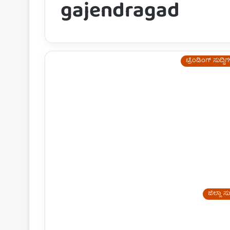
gajendragad
ಟ್ರೆಂಡಿಂಗ್ ಸುದ್ದಿ
ಜಿಲ್ಲಾ ಸುದ