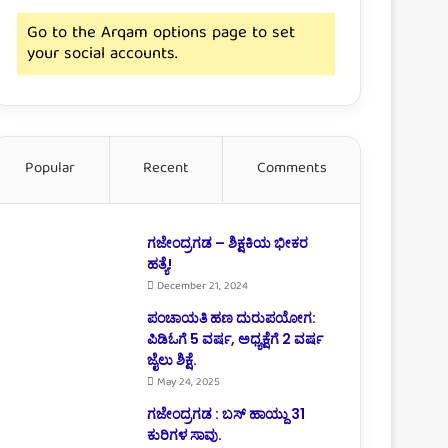
Go to the Arqam options page to set
your social accounts.
Popular
Recent
Comments
ಗಜೇಂದ್ರಗಡ – ಶಿಕ್ಷಕಿಯ ಭೀಕರ
ಹತ್ಯೆ!
December 21, 2024
ಪಂಚಾಯತಿ ಹಣ ದುರುಪಯೋಗ:
ಪಿಡಿಓಗೆ 5 ವರ್ಷ, ಅಧ್ಯಕ್ಷೆಗೆ 2 ವರ್ಷ
ಜೈಲು ಶಿಕ್ಷೆ.
May 24, 2025
ಗಜೇಂದ್ರಗಡ : ಬಸ್ ಹಾಯ್ದು 31
ಕುರಿಗಳ ಸಾವು.