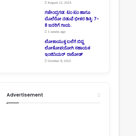
August 22, 2024
ಗಜೇಂದ್ರಗಡ: ಟಂ ಟಂ ಹಾಗೂ
ಬೊಲೆರೋ ನಡುವೆ ಭೀಕರ ಡಿಕ್ಕಿ; 7-
8 ಜನರಿಗೆ ಗಾಯ.
3 weeks ago
ಲೋಕಾಯುಕ್ತ ಬಲೆಗೆ ಬಿದ್ದ
ಲೋಕೋಪಯೋಗಿ ಸಹಾಯಕ
ಇಂಜಿನಿಯರ್ ರಾಠೋಡ್
October 8, 2025
Advertisement