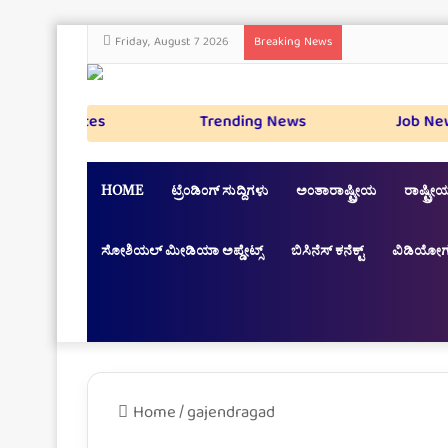
Friday, August 7 2026
Breaking News
a Updates
Trending News
Job News
HOME
ಟ್ರೆಂಡಿಂಗ್ ಸುದ್ದಿಗಳು
ಅಂತಾರಾಷ್ಟ್ರೀಯ
ರಾಷ್ಟ್ರೀಯ
ಸೋಶಿಯಲ್ ಮೀಡಿಯಾ ಅಪ್ಡೇಟ್ಸ್
ಬಿಸಿನೆಸ್ ಕನೆಕ್ಟ್
ವಿಡಿಯೋಗ
Home
/
gajendragad