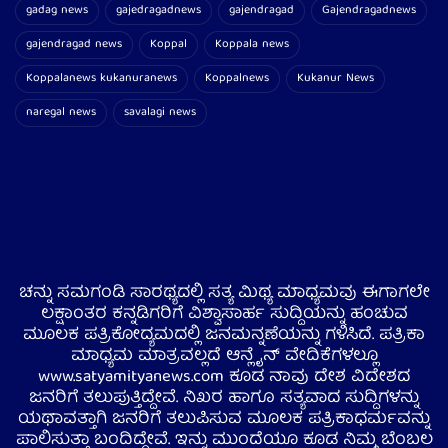
gadag news
gajedragadnews
gajendragad
Gajendragadnews
gajendragad news
Koppal
Koppala news
Koppalanews kukanuranews
Koppalnews
Kukanur News
naregal news
savalagi news
ಚನ್ನು ಸಮಗಂಡಿ ಸಾರಥ್ಯದಲ್ಲಿ ಸತ್ಯ ಮಿಥ್ಯ ಮಾಧ್ಯಮವು ಈಗಾಗಲೇ
ಲಕ್ಷಾಂತರ ಕನ್ನಡಿಗರಿಗೆ ವಿಶ್ವಾಸಾರ್ಹ ಸುದ್ದಿಯನ್ನು ಹಂಚುವ
ಮೂಲಕ ಪತ್ರಿಕೋದ್ಯಮದಲ್ಲಿ ಜನಮನ್ನಣೆಯನ್ನು ಗಳಿಸಿದೆ. ಪತ್ರಿಕಾ
ಮಾಧ್ಯಮ ಮಾತ್ರವಲ್ಲದೆ ಆನ್ಲೈನ್ ವೇದಿಕೆಗಳಲ್ಲೂ
www.satyamityanews.com ಕೂಡ ನಾವು ದೇಶ ವಿದೇಶದ
ಜನರಿಗೆ ತಲುಪುತ್ತಿದ್ದೇವೆ. ನಿಖರ ಹಾಗೂ ಸತ್ಯವಾದ ಸುದ್ದಿಗಳನ್ನು
ಯಥಾವತ್ತಾಗಿ ಜನರಿಗೆ ತಲುಪಿಸುವ ಮೂಲಕ ಪತ್ರಿಕಾಧರ್ಮವನ್ನು
ಪಾಲಿಸುತ್ತಾ ಬಂದಿದ್ದೇವೆ. ಇನ್ನು ಮುಂದೆಯೂ ಕೂಡ ನಿಮ್ಮ ಬೆಂಬಲ