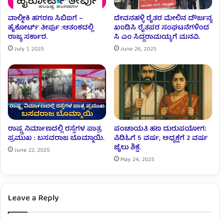
ವಾಲ್ಮೀಕಿ ಹಗರಣ ಸಿಬಿಐಗೆ –
ದೇವನಹಳ್ಳಿ ರೈತರ ಮೇಲಿನ ದೌರ್ಜನ್ಯ
ಹೈಕೋರ್ಟ್ ತೀರ್ಪು :ಆತಂಕದಲ್ಲಿ
ಖಂಡಿಸಿ ರೈತಪರ ಸಂಘಟನೆಗಳಿಂದ
ರಾಜ್ಯ ಸರ್ಕಾರ.
ಸಿ ಎಂ ಸಿದ್ದರಾಮಯ್ಯಗೆ ಮನವಿ.
July 1, 2025
June 26, 2025
ರಾಷ್ಟ್ರ ನಿರ್ಮಾಣದಲ್ಲಿ ರಸ್ತೆಗಳ ಪಾತ್ರ
ಪಂಚಾಯತಿ ಹಣ ದುರುಪಯೋಗ:
ಪ್ರಮುಖ : ಬಸವರಾಜ ಬೊಮ್ಮಾಯಿ.
ಪಿಡಿಓಗೆ 5 ವರ್ಷ, ಅಧ್ಯಕ್ಷೆಗೆ 2 ವರ್ಷ
ಜೈಲು ಶಿಕ್ಷೆ.
June 22, 2025
May 24, 2025
Leave a Reply