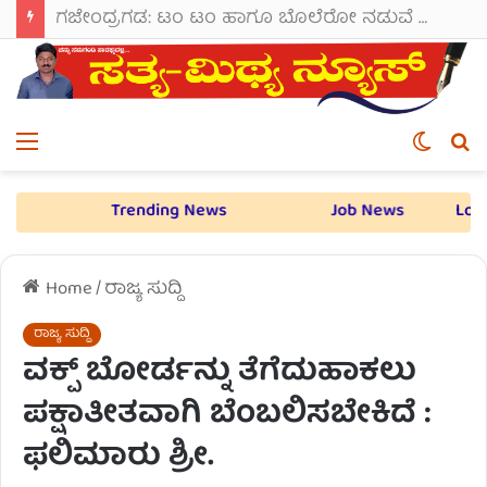
ಸಂಕಲ್ಪದಿಂದ ಸಿದ್ಧಿ ಸಾಧಿಸಿದರೆ ದೇವಮಾನವರಾಗುತ್ತಾರೆ: ಬಸವರಾಜ ಬೊಮ್ಮಾಯಿ
Menu
Switch
S
skin
fo
Social Media Updates
Trending News
Job N
Home
/
ರಾಜ್ಯ ಸುದ್ದಿ
ರಾಜ್ಯ ಸುದ್ದಿ
ವಕ್ಪ್ ಬೋರ್ಡನ್ನು ತೆಗೆದುಹಾಕಲು
ಪಕ್ಷಾತೀತವಾಗಿ ಬೆಂಬಲಿಸಬೇಕಿದೆ :
ಫಲಿಮಾರು ಶ್ರೀ.