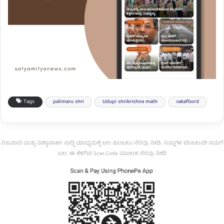
Tags
palimaru shri
Udupi shrikrishna math
vakafbord
ನಿಜವಾದ ಮತ್ತು ವಿಶ್ವಾಸಾರ್ಹ ಸುದ್ದಿ ಮಾಧ್ಯಮಕ್ಕೆ ಬಲ ತುಂಬಲು ನೆರವು ನೀಡಿ. ನಿಮ್ಮಗಳ ಬೆಂಬಲವೇ ನಮಗೆ
ಬಲ. ಈ ಕೆಳಗಿನ Scan Code ಮೂಲಕ ನೆರವು ನೀಡಿ