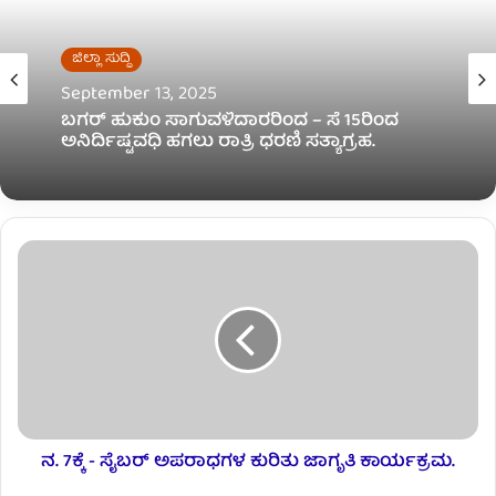
i
t
ಜಿಲ್ಲಾ ಸುದ್ದಿ
e
September 13, 2025
ಬಗರ್ ಹುಕುಂ ಸಾಗುವಳಿದಾರರಿಂದ – ಸೆ 15ರಿಂದ
ಅನಿರ್ದಿಷ್ಟವಧಿ ಹಗಲು ರಾತ್ರಿ ಧರಣಿ ಸತ್ಯಾಗ್ರಹ.
ನ. 7ಕ್ಕೆ - ಸೈಬರ್ ಅಪರಾಧಗಳ ಕುರಿತು ಜಾಗೃತಿ ಕಾರ್ಯಕ್ರಮ.