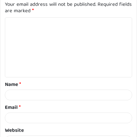
Your email address will not be published.
Required fields
are marked
*
C
o
m
m
e
n
t
Name
*
*
Email
*
Website