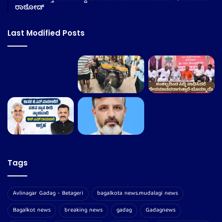
ರಾಠೋಡ್
Last Modified Posts
Tags
Avlinagar Gadag - Betageri
bagalkota news.mudalagi news
Bagalkot news
breaking news
gadag
Gadagnews