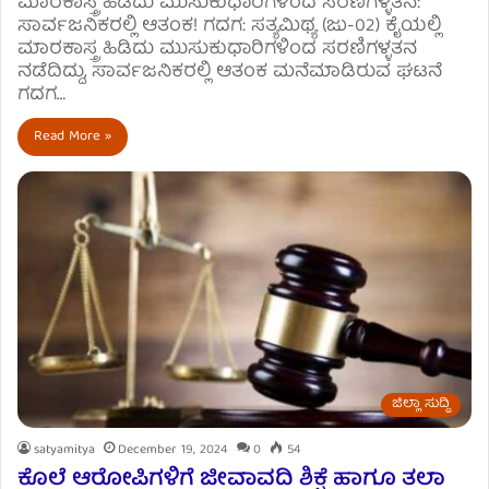
ಮಾರಕಾಸ್ತ್ರ ಹಿಡಿದು ಮುಸುಕುಧಾರಿಗಳಿಂದ ಸರಣಿಗಳ್ಳತನ:
ಸಾರ್ವಜನಿಕರಲ್ಲಿ ಆತಂಕ! ಗದಗ: ಸತ್ಯಮಿಥ್ಯ (ಜು-02) ಕೈಯಲ್ಲಿ
ಮಾರಕಾಸ್ತ್ರ ಹಿಡಿದು ಮುಸುಕುಧಾರಿಗಳಿಂದ ಸರಣಿಗಳ್ಳತನ
ನಡೆದಿದ್ದು, ಸಾರ್ವಜನಿಕರಲ್ಲಿ ಆತಂಕ ಮನೆಮಾಡಿರುವ ಘಟನೆ
ಗದಗ…
Read More »
ಜಿಲ್ಲಾ ಸುದ್ದಿ
satyamitya
December 19, 2024
0
54
ಕೊಲೆ ಆರೋಪಿಗಳಿಗೆ ಜೀವಾವದಿ ಶಿಕ್ಷೆ ಹಾಗೂ ತಲಾ