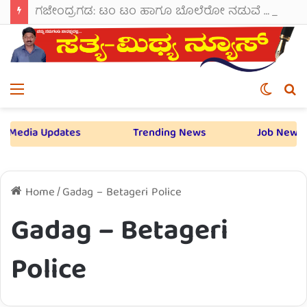
ಗಜೇಂದ್ರಗಡ: ಟಂ ಟಂ ಹಾಗೂ ಬೊಲೆರೋ ನಡುವೆ ಭೀಕರ ಡಿಕ್ಕಿ; 7-8 ಜನರಿಗೆ ಗಾಯ.
Menu
Switch
S
skin
fo
a Updates
Trending News
Job News
Home
/
Gadag – Betageri Police
Gadag – Betageri
Police