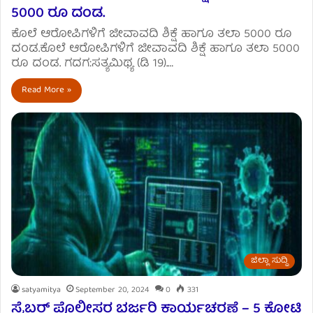
5000 ರೂ ದಂಡ.
ಕೊಲೆ ಆರೋಪಿಗಳಿಗೆ ಜೀವಾವದಿ ಶಿಕ್ಷೆ ಹಾಗೂ ತಲಾ 5000 ರೂ
ದಂಡ.ಕೊಲೆ ಆರೋಪಿಗಳಿಗೆ ಜೀವಾವದಿ ಶಿಕ್ಷೆ ಹಾಗೂ ತಲಾ 5000
ರೂ ದಂಡ. ಗದಗ:ಸತ್ಯಮಿಥ್ಯ (ಡಿ 19).…
Read More »
ಜಿಲ್ಲಾ ಸುದ್ದಿ
satyamitya
September 20, 2024
0
331
ಸೈಬರ್ ಪೊಲೀಸರ ಭರ್ಜರಿ ಕಾರ್ಯಚರಣೆ – 5 ಕೋಟಿ