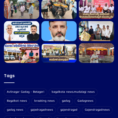
Tags
Avlinagar Gadag - Betageri
bagalkota news.mudalagi news
Bagalkot news
breaking news
gadag
Gadagnews
gadag news
gajedragadnews
gajendragad
Gajendragadnews