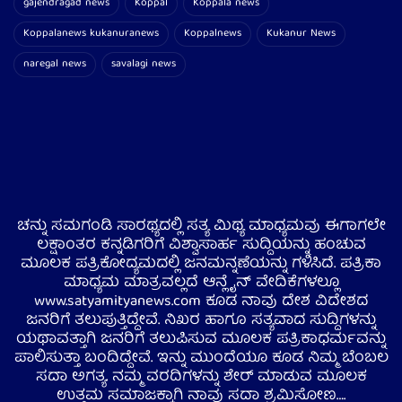
gajendragad news
Koppal
Koppala news
Koppalanews kukanuranews
Koppalnews
Kukanur News
naregal news
savalagi news
ಚನ್ನು ಸಮಗಂಡಿ ಸಾರಥ್ಯದಲ್ಲಿ ಸತ್ಯ ಮಿಥ್ಯ ಮಾಧ್ಯಮವು ಈಗಾಗಲೇ
ಲಕ್ಷಾಂತರ ಕನ್ನಡಿಗರಿಗೆ ವಿಶ್ವಾಸಾರ್ಹ ಸುದ್ದಿಯನ್ನು ಹಂಚುವ
ಮೂಲಕ ಪತ್ರಿಕೋದ್ಯಮದಲ್ಲಿ ಜನಮನ್ನಣೆಯನ್ನು ಗಳಿಸಿದೆ. ಪತ್ರಿಕಾ
ಮಾಧ್ಯಮ ಮಾತ್ರವಲ್ಲದೆ ಆನ್ಲೈನ್ ವೇದಿಕೆಗಳಲ್ಲೂ
www.satyamityanews.com ಕೂಡ ನಾವು ದೇಶ ವಿದೇಶದ
ಜನರಿಗೆ ತಲುಪುತ್ತಿದ್ದೇವೆ. ನಿಖರ ಹಾಗೂ ಸತ್ಯವಾದ ಸುದ್ದಿಗಳನ್ನು
ಯಥಾವತ್ತಾಗಿ ಜನರಿಗೆ ತಲುಪಿಸುವ ಮೂಲಕ ಪತ್ರಿಕಾಧರ್ಮವನ್ನು
ಪಾಲಿಸುತ್ತಾ ಬಂದಿದ್ದೇವೆ. ಇನ್ನು ಮುಂದೆಯೂ ಕೂಡ ನಿಮ್ಮ ಬೆಂಬಲ
ಸದಾ ಅಗತ್ಯ. ನಮ್ಮ ವರದಿಗಳನ್ನು ಶೇರ್ ಮಾಡುವ ಮೂಲಕ
ಉತ್ತಮ ಸಮಾಜಕ್ಕಾಗಿ ನಾವು ಸದಾ ಶ್ರಮಿಸೋಣ….