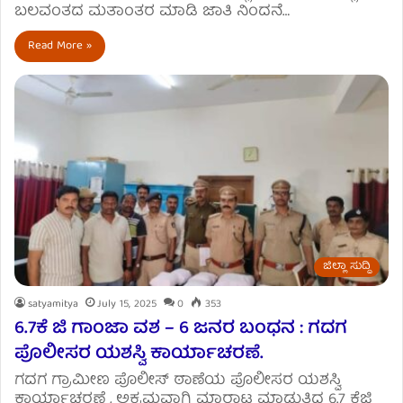
ಬಲವಂತದ ಮತಾಂತರ ಮಾಡಿ ಜಾತಿ ನಿಂದನೆ…
Read More »
ಜಿಲ್ಲಾ ಸುದ್ದಿ
satyamitya
July 15, 2025
0
353
6.7ಕೆ ಜಿ ಗಾಂಜಾ ವಶ – 6 ಜನರ ಬಂಧನ : ಗದಗ
ಪೊಲೀಸರ ಯಶಸ್ವಿ ಕಾರ್ಯಾಚರಣೆ.
ಗದಗ ಗ್ರಾಮೀಣ ಪೊಲೀಸ್ ಠಾಣೆಯ ಪೊಲೀಸರ ಯಶಸ್ವಿ
ಕಾರ್ಯಾಚರಣೆ , ಅಕ್ರಮವಾಗಿ ಮಾರಾಟ ಮಾಡುತ್ತಿದ್ದ 6.7 ಕೆಜಿ