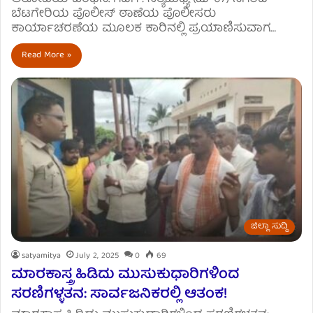
ಬೆಟಗೇರಿಯ ಪೊಲೀಸ್ ಠಾಣೆಯ ಪೊಲೀಸರು
ಕಾರ್ಯಾಚರಣೆಯ ಮೂಲಕ ಕಾರಿನಲ್ಲಿ ಪ್ರಯಾಣಿಸುವಾಗ…
Read More »
ಜಿಲ್ಲಾ ಸುದ್ದಿ
satyamitya
July 2, 2025
0
69
ಮಾರಕಾಸ್ತ್ರ ಹಿಡಿದು ಮುಸುಕುಧಾರಿಗಳಿಂದ
ಸರಣಿಗಳ್ಳತನ: ಸಾರ್ವಜನಿಕರಲ್ಲಿ ಆತಂಕ!