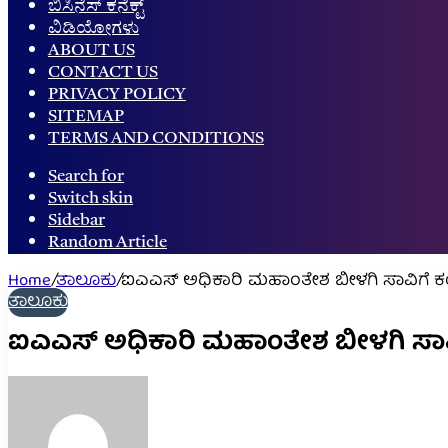
ಬಿಸಿನೆಸ್ ಕನೆಕ್ಟ್
ವಿಡಿಯೋಗಳು
ABOUT US
CONTACT US
PRIVACY POLICY
SITEMAP
TERMS AND CONDITIONS
Search for
Switch skin
Sidebar
Random Article
Home
/
ತಾಲೂಕು
/
ಐಎಎಸ್ ಅಧಿಕಾರಿ ಮಹಾಂತೇಶ ಬೀಳಗಿ ಸಾವಿಗೆ ಕಂ
ತಾಲೂಕು
ಐಎಎಸ್ ಅಧಿಕಾರಿ ಮಹಾಂತೇಶ ಬೀಳಗಿ ಸಾವಿಗ