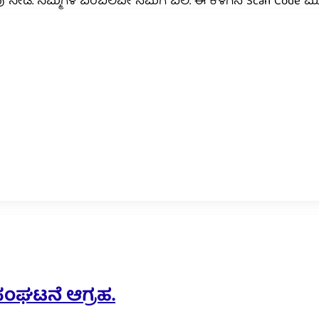
ೆರವು ನೀಡಿ. ನಿಮ್ಮಗಳ ಬೆಂಬಲವೇ ನಮಗೆ ಬಲ. ಈ ಕೆಳಗಿನ Scan Code 
ೈತ ಸಂಘಟನೆ ಆಗ್ರಹ.