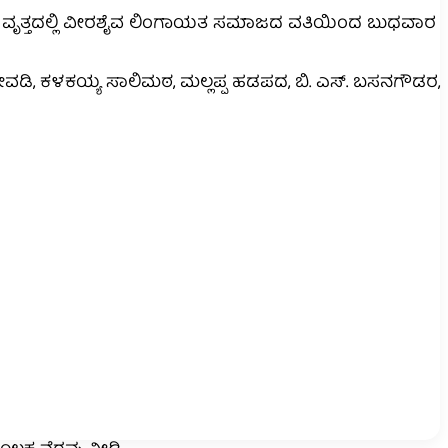
ವರ ವೃತ್ತದಲ್ಲಿ ವೀರಶೈವ ಲಿಂಗಾಯತ ಸಮಾಜದ ವತಿಯಿಂದ ಬುಧವಾರ
ರೇವಡಿ, ಕಳಕಯ್ಯ ಸಾಲಿಮಠ, ಮಲ್ಲಪ್ಪ ಹಡಪದ, ಬಿ. ಎಸ್. ಬಸನಗೌಡರ,