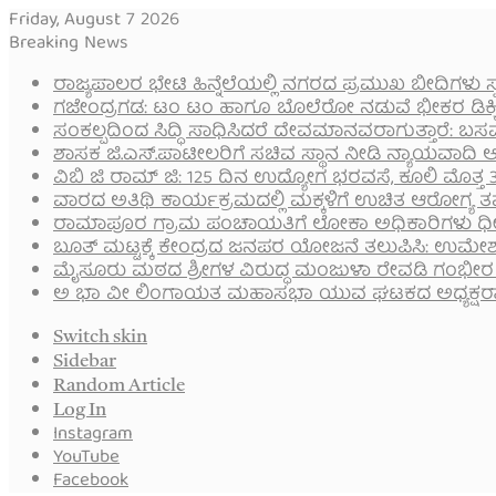
Friday, August 7 2026
Breaking News
ರಾಜ್ಯಪಾಲರ ಭೇಟಿ ಹಿನ್ನೆಲೆಯಲ್ಲಿ ನಗರದ ಪ್ರಮುಖ ಬೀದಿಗಳು ಸ್ವಚ
ಗಜೇಂದ್ರಗಡ: ಟಂ ಟಂ ಹಾಗೂ ಬೊಲೆರೋ ನಡುವೆ ಭೀಕರ ಡಿಕ್ಕಿ
ಸಂಕಲ್ಪದಿಂದ ಸಿದ್ಧಿ ಸಾಧಿಸಿದರೆ ದೇವಮಾನವರಾಗುತ್ತಾರೆ: 
ಶಾಸಕ ಜಿ.ಎಸ್.ಪಾಟೀಲರಿಗೆ ಸಚಿವ ಸ್ಥಾನ ನೀಡಿ ನ್ಯಾಯವಾದಿ ಆ
ವಿಬಿ ಜಿ ರಾಮ್ ಜಿ: 125 ದಿನ ಉದ್ಯೋಗ ಭರವಸೆ, ಕೂಲಿ ಮೊತ್ತ 38
ವಾರದ ಅತಿಥಿ ಕಾರ್ಯಕ್ರಮದಲ್ಲಿ ಮಕ್ಕಳಿಗೆ ಉಚಿತ ಆರೋಗ್ಯ ತಪ
ರಾಮಾಪೂರ ಗ್ರಾಮ ಪಂಚಾಯತಿಗೆ ಲೋಕಾ ಅಧಿಕಾರಿಗಳು ಧೀಡಿರ
ಬೂತ್ ಮಟ್ಟಕ್ಕೆ ಕೇಂದ್ರದ ಜನಪರ ಯೋಜನೆ ತಲುಪಿಸಿ: ಉಮೇಶ
ಮೈಸೂರು ಮಠದ ಶ್ರೀಗಳ ವಿರುದ್ಧ ಮಂಜುಳಾ ರೇವಡಿ ಗಂಭೀರ
ಅ ಭಾ ವೀ ಲಿಂಗಾಯತ ಮಹಾಸಭಾ ಯುವ ಘಟಕದ ಅಧ್ಯಕ್ಷರಾಗಿ ಶ
Switch skin
Sidebar
Random Article
Log In
Instagram
YouTube
Facebook