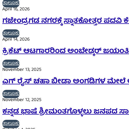
ತಾಲೂಕು
April 16, 2026
ಗಜೇಂದ್ರಗಡ ನಗರಕ್ಕೆ ಸ್ನಾತಕೋತ್ತರ ಪದವಿ ಕ
ತಾಲೂಕು
April 14, 2026
ಕ್ರಿಕೆಟ್ ಆಟಗಾರರಿಂದ ಅಂಬೇಡ್ಕರ್ ಜಯಂತ
ತಾಲೂಕು
November 13, 2025
ಎಗ್ ರೈಸ್ ಚಹಾ ಬೀಡಾ ಅಂಗಡಿಗಳ ಮೇಲೆ ಆಹ
ತಾಲೂಕು
November 12, 2025
ಕನ್ನಡ ಭಾಷೆ ಶ್ರೀಮಂತಗೊಳ್ಳಲು ಜನಪದ ಸಾಹಿ
ತಾಲೂಕು