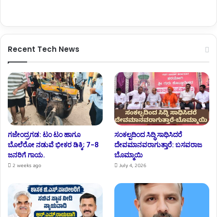
Recent Tech News
ಗಜೇಂದ್ರಗಡ: ಟಂ ಟಂ ಹಾಗೂ
ಸಂಕಲ್ಪದಿಂದ ಸಿದ್ಧಿ ಸಾಧಿಸಿದರೆ
ಬೊಲೆರೋ ನಡುವೆ ಭೀಕರ ಡಿಕ್ಕಿ; 7-8
ದೇವಮಾನವರಾಗುತ್ತಾರೆ: ಬಸವರಾಜ
ಜನರಿಗೆ ಗಾಯ.
ಬೊಮ್ಮಾಯಿ
2 weeks ago
July 4, 2026