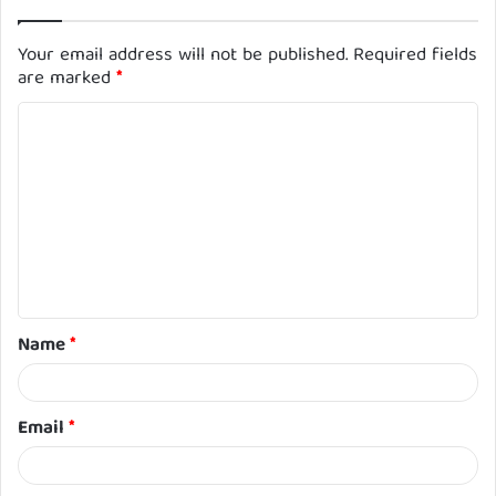
Your email address will not be published.
Required fields
are marked
*
C
o
m
m
e
n
t
Name
*
*
Email
*