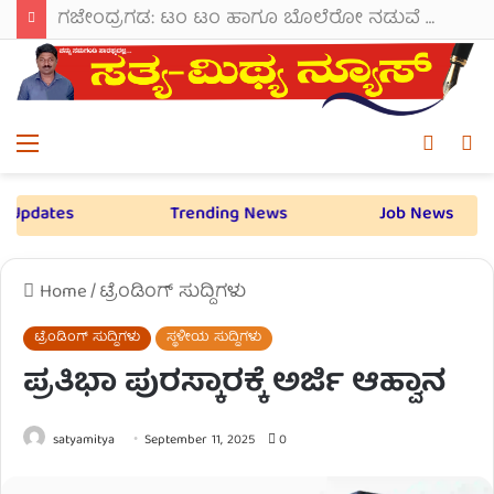
ಗಜೇಂದ್ರಗಡ: ಟಂ ಟಂ ಹಾಗೂ ಬೊಲೆರೋ ನಡುವೆ ಭೀಕರ ಡಿಕ್ಕಿ; 7-8 ಜನರಿಗೆ ಗಾಯ.
Menu
Switch
S
skin
fo
tes
Trending News
Job News
L
Home
/
ಟ್ರೆಂಡಿಂಗ್ ಸುದ್ದಿಗಳು
ಟ್ರೆಂಡಿಂಗ್ ಸುದ್ದಿಗಳು
ಸ್ಥಳೀಯ ಸುದ್ದಿಗಳು
ಪ್ರತಿಭಾ ಪುರಸ್ಕಾರಕ್ಕೆ ಅರ್ಜಿ ಆಹ್ವಾನ
satyamitya
September 11, 2025
0