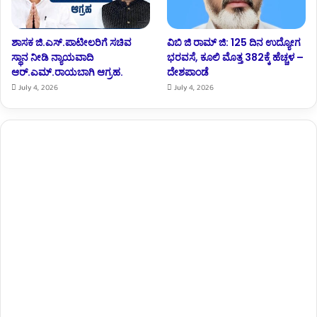
ಶಾಸಕ ಜಿ.ಎಸ್.ಪಾಟೀಲರಿಗೆ ಸಚಿವ
ವಿಬಿ ಜಿ ರಾಮ್ ಜಿ: 125 ದಿನ ಉದ್ಯೋಗ
ಸ್ಥಾನ ನೀಡಿ ನ್ಯಾಯವಾದಿ
ಭರವಸೆ, ಕೂಲಿ ಮೊತ್ತ 382ಕ್ಕೆ ಹೆಚ್ಚಳ –
ಆರ್.‌ಎಮ್.‌ರಾಯಬಾಗಿ ಆಗ್ರಹ.
ದೇಶಪಾಂಡೆ
July 4, 2026
July 4, 2026