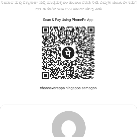
ನಿಜವಾದ ಮತ್ತು ವಿಶ್ವಾಸಾರ್ಹ ಸುದ್ದಿ ಮಾಧ್ಯಮಕ್ಕೆ ಬಲ ತುಂಬಲು ನೆರವು ನೀಡಿ. ನಿಮ್ಮಗಳ ಬೆಂಬಲವೇ ನಮಗೆ
ಬಲ. ಈ ಕೆಳಗಿನ Scan Code ಮೂಲಕ ನೆರವು ನೀಡಿ