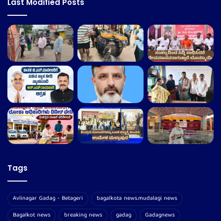
Last Modified Posts
Tags
Avlinagar Gadag - Betageri
bagalkota news.mudalagi news
Bagalkot news
breaking news
gadag
Gadagnews