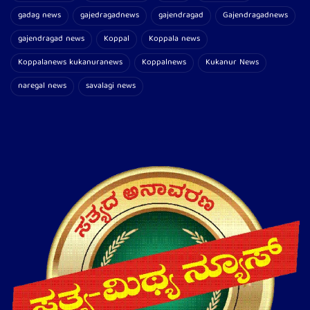
gadag news
gajedragadnews
gajendragad
Gajendragadnews
gajendragad news
Koppal
Koppala news
Koppalanews kukanuranews
Koppalnews
Kukanur News
naregal news
savalagi news