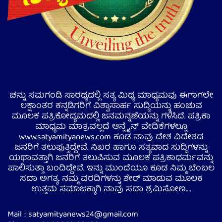
ಚನ್ನು ಸಮಗಂಡಿ ಸಾರಥ್ಯದಲ್ಲಿ ಸತ್ಯ ಮಿಥ್ಯ ಮಾಧ್ಯಮವು ಈಗಾಗಲೇ
ಲಕ್ಷಾಂತರ ಕನ್ನಡಿಗರಿಗೆ ವಿಶ್ವಾಸಾರ್ಹ ಸುದ್ದಿಯನ್ನು ಹಂಚುವ
ಮೂಲಕ ಪತ್ರಿಕೋದ್ಯಮದಲ್ಲಿ ಜನಮನ್ನಣೆಯನ್ನು ಗಳಿಸಿದೆ. ಪತ್ರಿಕಾ
ಮಾಧ್ಯಮ ಮಾತ್ರವಲ್ಲದೆ ಆನ್ಲೈನ್ ವೇದಿಕೆಗಳಲ್ಲೂ
www.satyamityanews.com ಕೂಡ ನಾವು ದೇಶ ವಿದೇಶದ
ಜನರಿಗೆ ತಲುಪುತ್ತಿದ್ದೇವೆ. ನಿಖರ ಹಾಗೂ ಸತ್ಯವಾದ ಸುದ್ದಿಗಳನ್ನು
ಯಥಾವತ್ತಾಗಿ ಜನರಿಗೆ ತಲುಪಿಸುವ ಮೂಲಕ ಪತ್ರಿಕಾಧರ್ಮವನ್ನು
ಪಾಲಿಸುತ್ತಾ ಬಂದಿದ್ದೇವೆ. ಇನ್ನು ಮುಂದೆಯೂ ಕೂಡ ನಿಮ್ಮ ಬೆಂಬಲ
ಸದಾ ಅಗತ್ಯ. ನಮ್ಮ ವರದಿಗಳನ್ನು ಶೇರ್ ಮಾಡುವ ಮೂಲಕ
ಉತ್ತಮ ಸಮಾಜಕ್ಕಾಗಿ ನಾವು ಸದಾ ಶ್ರಮಿಸೋಣ….
Mail : satyamityanews24@gmail.com