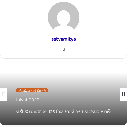
satyamitya
W
e
b
s
i
t
ಟ್ರೆಂಡಿಂಗ್ ಸುದ್ದಿಗಳು
e
July 4, 2026
ವಿಬಿ ಜಿ ರಾಮ್ ಜಿ: 125 ದಿನ ಉದ್ಯೋಗ ಭರವಸೆ, ಕೂಲಿ
ಮೊತ್ತ 382ಕ್ಕೆ ಹೆಚ್ಚಳ – ದೇಶಪಾಂಡೆ