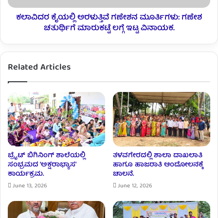
ಕಲಾವಿದರ ಕೈಯಲ್ಲಿ ಅರಳುತ್ತಿವೆ ಗಣೇಶನ ಮೂರ್ತಿಗಳು: ಗಣೇಶ
ಚತುರ್ಥಿಗೆ ಮಾರುಕಟ್ಟೆ ಲಗ್ಗೆ ಇಟ್ಟ ವಿನಾಯಕ.
Related Articles
ಬ್ರೈಟ್‌ ಬಿಗಿನಿಂಗ್‌ ಶಾಲೆಯಲ್ಲಿ
ತಳವಗೇರದಲ್ಲಿ ಶಾಲಾ ದಾಖಲಾತಿ
ಸಂಭ್ರಮದ ‘ಅಕ್ಷರಾಭ್ಯಾಸ’
ಹಾಗೂ ಹಾಜರಾತಿ ಆಂದೋಲನಕ್ಕೆ
ಕಾರ್ಯಕ್ರಮ.
ಚಾಲನೆ.
June 13, 2026
June 12, 2026