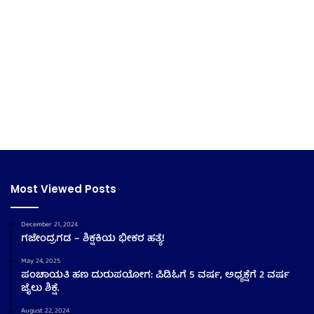
Most Viewed Posts
December 21, 2024
ಗಜೇಂದ್ರಗಡ – ಶಿಕ್ಷಕಿಯ ಭೀಕರ ಹತ್ಯೆ!
May 24, 2025
ಪಂಚಾಯತಿ ಹಣ ದುರುಪಯೋಗ: ಪಿಡಿಓಗೆ 5 ವರ್ಷ, ಅಧ್ಯಕ್ಷೆಗೆ 2 ವರ್ಷ
ಜೈಲು ಶಿಕ್ಷೆ.
August 22, 2024