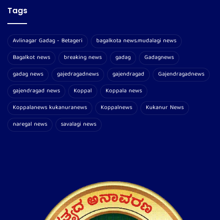
Tags
Avlinagar Gadag - Betageri
bagalkota news.mudalagi news
Bagalkot news
breaking news
gadag
Gadagnews
gadag news
gajedragadnews
gajendragad
Gajendragadnews
gajendragad news
Koppal
Koppala news
Koppalanews kukanuranews
Koppalnews
Kukanur News
naregal news
savalagi news