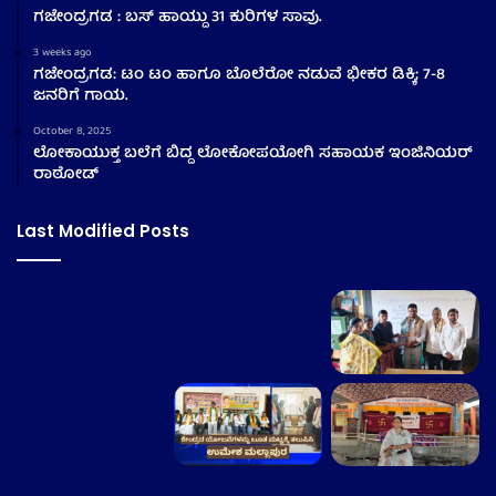
ಗಜೇಂದ್ರಗಡ : ಬಸ್ ಹಾಯ್ದು 31 ಕುರಿಗಳ ಸಾವು.
3 weeks ago
ಗಜೇಂದ್ರಗಡ: ಟಂ ಟಂ ಹಾಗೂ ಬೊಲೆರೋ ನಡುವೆ ಭೀಕರ ಡಿಕ್ಕಿ; 7-8
ಜನರಿಗೆ ಗಾಯ.
October 8, 2025
ಲೋಕಾಯುಕ್ತ ಬಲೆಗೆ ಬಿದ್ದ ಲೋಕೋಪಯೋಗಿ ಸಹಾಯಕ ಇಂಜಿನಿಯರ್
ರಾಠೋಡ್
Last Modified Posts