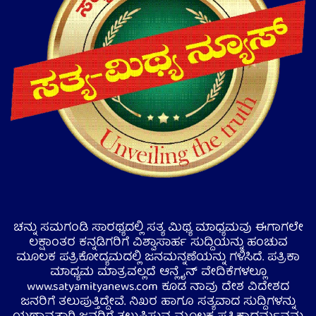
ಚನ್ನು ಸಮಗಂಡಿ ಸಾರಥ್ಯದಲ್ಲಿ ಸತ್ಯ ಮಿಥ್ಯ ಮಾಧ್ಯಮವು ಈಗಾಗಲೇ
ಲಕ್ಷಾಂತರ ಕನ್ನಡಿಗರಿಗೆ ವಿಶ್ವಾಸಾರ್ಹ ಸುದ್ದಿಯನ್ನು ಹಂಚುವ
ಮೂಲಕ ಪತ್ರಿಕೋದ್ಯಮದಲ್ಲಿ ಜನಮನ್ನಣೆಯನ್ನು ಗಳಿಸಿದೆ. ಪತ್ರಿಕಾ
ಮಾಧ್ಯಮ ಮಾತ್ರವಲ್ಲದೆ ಆನ್ಲೈನ್ ವೇದಿಕೆಗಳಲ್ಲೂ
www.satyamityanews.com ಕೂಡ ನಾವು ದೇಶ ವಿದೇಶದ
ಜನರಿಗೆ ತಲುಪುತ್ತಿದ್ದೇವೆ. ನಿಖರ ಹಾಗೂ ಸತ್ಯವಾದ ಸುದ್ದಿಗಳನ್ನು