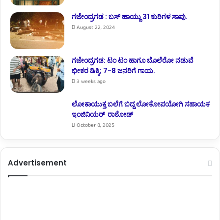
ಗಜೇಂದ್ರಗಡ : ಬಸ್ ಹಾಯ್ದು 31 ಕುರಿಗಳ ಸಾವು.
August 22, 2024
ಗಜೇಂದ್ರಗಡ: ಟಂ ಟಂ ಹಾಗೂ ಬೊಲೆರೋ ನಡುವೆ
ಭೀಕರ ಡಿಕ್ಕಿ; 7-8 ಜನರಿಗೆ ಗಾಯ.
3 weeks ago
ಲೋಕಾಯುಕ್ತ ಬಲೆಗೆ ಬಿದ್ದ ಲೋಕೋಪಯೋಗಿ ಸಹಾಯಕ
ಇಂಜಿನಿಯರ್ ರಾಠೋಡ್
October 8, 2025
Advertisement