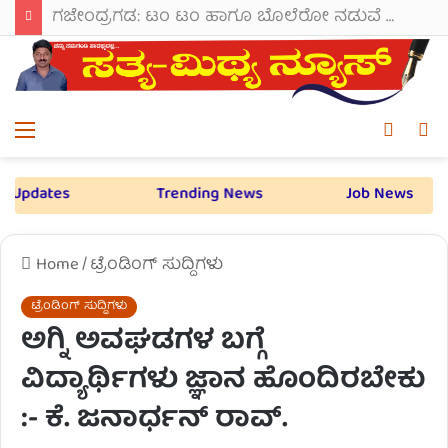
ಗಜೇಂದ್ರಗಡ: ಟಂ ಟಂ ಹಾಗೂ ಬೊಲೆರೋ ನಡುವೆ ಭೀಕರ ಡಿಕ್ಕಿ; 7-8 ಜನರಿಗೆ ಗಾಯ.
Menu
Switch
S
skin
fo
ates
Trending News
Job News
L
Home
/
ಟ್ರೆಂಡಿಂಗ್ ಸುದ್ದಿಗಳು
ಟ್ರೆಂಡಿಂಗ್ ಸುದ್ದಿಗಳು
ಅಗ್ನಿ ಅವಘಡಗಳ ಬಗ್ಗೆ
ವಿದ್ಯಾರ್ಥಿಗಳು ಜ್ಞಾನ ಹೊಂದಿರಬೇಕು
:- ಕೆ. ಜನಾರ್ಧನ್ ರಾವ್.