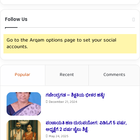
Follow Us
Go to the Arqam options page to set your social
accounts.
Popular
Recent
Comments
ಗಜೇಂದ್ರಗಡ – ಶಿಕ್ಷಕಿಯ ಭೀಕರ ಹತ್ಯೆ!
December 21, 2024
ಪಂಚಾಯತಿ ಹಣ ದುರುಪಯೋಗ: ಪಿಡಿಓಗೆ 5 ವರ್ಷ,
ಅಧ್ಯಕ್ಷೆಗೆ 2 ವರ್ಷ ಜೈಲು ಶಿಕ್ಷೆ.
May 24, 2025