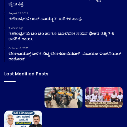
ಜೈಲು ಶಿಕ್ಷೆ.
August 22, 2024
ಗಜೇಂದ್ರಗಡ : ಬಸ್ ಹಾಯ್ದು 31 ಕುರಿಗಳ ಸಾವು.
3 weeks ago
ಗಜೇಂದ್ರಗಡ: ಟಂ ಟಂ ಹಾಗೂ ಬೊಲೆರೋ ನಡುವೆ ಭೀಕರ ಡಿಕ್ಕಿ; 7-8
ಜನರಿಗೆ ಗಾಯ.
October 8, 2025
ಲೋಕಾಯುಕ್ತ ಬಲೆಗೆ ಬಿದ್ದ ಲೋಕೋಪಯೋಗಿ ಸಹಾಯಕ ಇಂಜಿನಿಯರ್
ರಾಠೋಡ್
Last Modified Posts