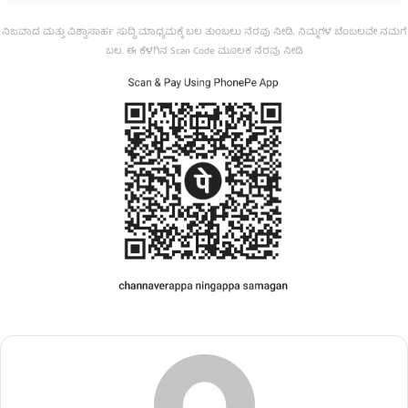
ನಿಜವಾದ ಮತ್ತು ವಿಶ್ವಾಸಾರ್ಹ ಸುದ್ದಿ ಮಾಧ್ಯಮಕ್ಕೆ ಬಲ ತುಂಬಲು ನೆರವು ನೀಡಿ. ನಿಮ್ಮಗಳ ಬೆಂಬಲವೇ ನಮಗೆ
ಬಲ. ಈ ಕೆಳಗಿನ Scan Code ಮೂಲಕ ನೆರವು ನೀಡಿ