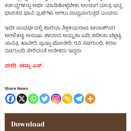
ಕರ್ತವ್ಯಗಳನ್ನು ಅರ್ಥ ಮಾಡಿಕೊಳ್ಳಬೇಕು ಅಂದಾಗ ಮಾತ್ರ ಭವ್ಯ
ಭಾರತದ ಭಾವಿ ಪ್ರಜೆಗಳು ಆಗಲು ಸಾಧ್ಯವಾಗುತ್ತದೆ ಎಂದರು.
ಇದೇ ಸಂದರ್ಭದಲ್ಲಿ ಶಾಲೆಯ ಶಿಕ್ಷಕಿಯರಾದ ಹೀನಾಕೌಸರ
ಅರಳಿಕಟ್ಟಿ, ಅನುಷಾ ತಳವಾರ, ಅಮೃತಾ ಬದಿ, ಶಬೀನಾ‌ ಬೆಳ್ಳಟ್ಟಿ,
ಸಾವಿತ್ರಿ ಹಾವೇರಿ, ಪುಷ್ಪಾ ಬೋನೇರಿ, ರವಿ ನಿಡಗುಂದಿ, ಕಿರಣ
ನಿಡಗುಂದಿ ಸೇರಿದಂತೆ ಅನೇಕರು ಇದ್ದರು.
ವರದಿ : ಚನ್ನು. ಎಸ್.
Share News