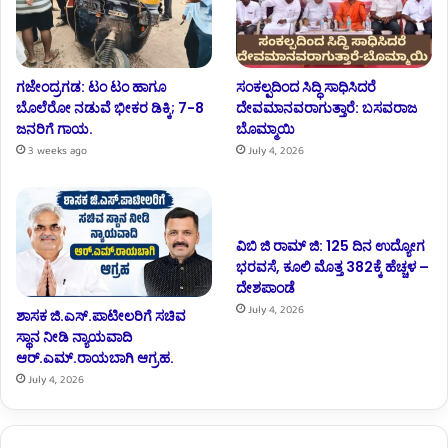
ಗಜೇಂದ್ರಗಡ: ಟಂ ಟಂ ಹಾಗೂ
ಸಂಕಲ್ಪದಿಂದ ಸಿದ್ಧಿ ಸಾಧಿಸಿದರೆ
ಬೊಲೆರೋ ನಡುವೆ ಭೀಕರ ಡಿಕ್ಕಿ; 7-8
ದೇವಮಾನವರಾಗುತ್ತಾರೆ: ಬಸವರಾಜ
ಜನರಿಗೆ ಗಾಯ.
ಬೊಮ್ಮಾಯಿ
3 weeks ago
July 4, 2026
ವಿಬಿ ಜಿ ರಾಮ್ ಜಿ: 125 ದಿನ ಉದ್ಯೋಗ
ಭರವಸೆ, ಕೂಲಿ ಮೊತ್ತ 382ಕ್ಕೆ ಹೆಚ್ಚಳ –
ದೇಶಪಾಂಡೆ
July 4, 2026
ಶಾಸಕ ಜಿ.ಎಸ್.ಪಾಟೀಲರಿಗೆ ಸಚಿವ
ಸ್ಥಾನ ನೀಡಿ ನ್ಯಾಯವಾದಿ
ಆರ್.‌ಎಮ್.‌ರಾಯಬಾಗಿ ಆಗ್ರಹ.
July 4, 2026