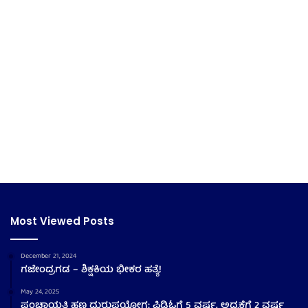
Most Viewed Posts
December 21, 2024
ಗಜೇಂದ್ರಗಡ – ಶಿಕ್ಷಕಿಯ ಭೀಕರ ಹತ್ಯೆ!
May 24, 2025
ಪಂಚಾಯತಿ ಹಣ ದುರುಪಯೋಗ: ಪಿಡಿಓಗೆ 5 ವರ್ಷ, ಅಧ್ಯಕ್ಷೆಗೆ 2 ವರ್ಷ