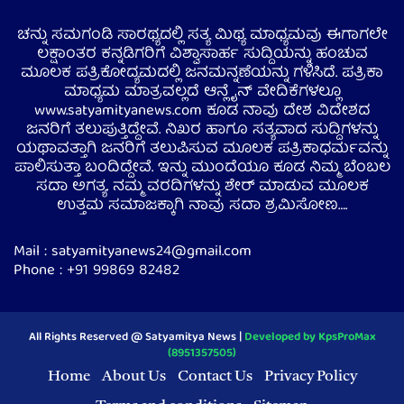
ಚನ್ನು ಸಮಗಂಡಿ ಸಾರಥ್ಯದಲ್ಲಿ ಸತ್ಯ ಮಿಥ್ಯ ಮಾಧ್ಯಮವು ಈಗಾಗಲೇ
ಲಕ್ಷಾಂತರ ಕನ್ನಡಿಗರಿಗೆ ವಿಶ್ವಾಸಾರ್ಹ ಸುದ್ದಿಯನ್ನು ಹಂಚುವ
ಮೂಲಕ ಪತ್ರಿಕೋದ್ಯಮದಲ್ಲಿ ಜನಮನ್ನಣೆಯನ್ನು ಗಳಿಸಿದೆ. ಪತ್ರಿಕಾ
ಮಾಧ್ಯಮ ಮಾತ್ರವಲ್ಲದೆ ಆನ್ಲೈನ್ ವೇದಿಕೆಗಳಲ್ಲೂ
www.satyamityanews.com ಕೂಡ ನಾವು ದೇಶ ವಿದೇಶದ
ಜನರಿಗೆ ತಲುಪುತ್ತಿದ್ದೇವೆ. ನಿಖರ ಹಾಗೂ ಸತ್ಯವಾದ ಸುದ್ದಿಗಳನ್ನು
ಯಥಾವತ್ತಾಗಿ ಜನರಿಗೆ ತಲುಪಿಸುವ ಮೂಲಕ ಪತ್ರಿಕಾಧರ್ಮವನ್ನು
ಪಾಲಿಸುತ್ತಾ ಬಂದಿದ್ದೇವೆ. ಇನ್ನು ಮುಂದೆಯೂ ಕೂಡ ನಿಮ್ಮ ಬೆಂಬಲ
ಸದಾ ಅಗತ್ಯ. ನಮ್ಮ ವರದಿಗಳನ್ನು ಶೇರ್ ಮಾಡುವ ಮೂಲಕ
ಉತ್ತಮ ಸಮಾಜಕ್ಕಾಗಿ ನಾವು ಸದಾ ಶ್ರಮಿಸೋಣ….
Mail : satyamityanews24@gmail.com
Phone : +91 99869 82482
All Rights Reserved @ Satyamitya News |
Developed by KpsProMax
(8951357505)
Home
About Us
Contact Us
Privacy Policy