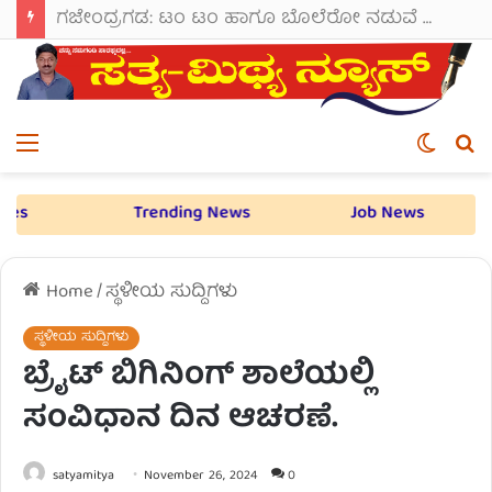
ಗಜೇಂದ್ರಗಡ: ಟಂ ಟಂ ಹಾಗೂ ಬೊಲೆರೋ ನಡುವೆ ಭೀಕರ ಡಿಕ್ಕಿ; 7-8 ಜನರಿಗೆ ಗಾಯ.
Menu
Switch
S
skin
fo
Social Media Updates
Trending News
Job
Home
/
ಸ್ಥಳೀಯ ಸುದ್ದಿಗಳು
ಸ್ಥಳೀಯ ಸುದ್ದಿಗಳು
ಬ್ರೈಟ್ ಬಿಗಿನಿಂಗ್ ಶಾಲೆಯಲ್ಲಿ
ಸಂವಿಧಾನ ದಿನ ಆಚರಣೆ.
satyamitya
November 26, 2024
0