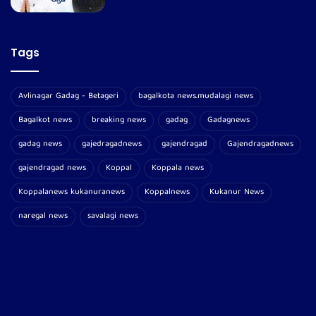
Tags
Avlinagar Gadag - Betageri
bagalkota news.mudalagi news
Bagalkot news
breaking news
gadag
Gadagnews
gadag news
gajedragadnews
gajendragad
Gajendragadnews
gajendragad news
Koppal
Koppala news
Koppalanews kukanuranews
Koppalnews
Kukanur News
naregal news
savalagi news