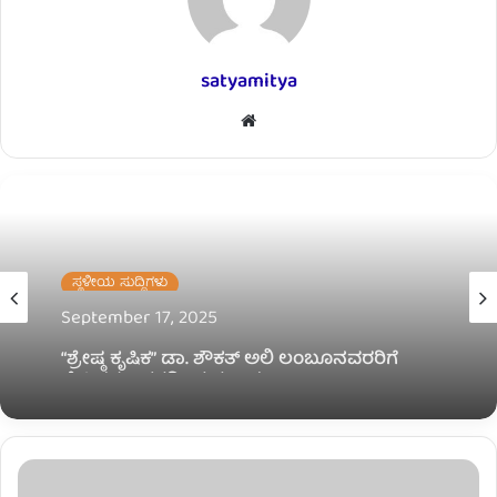
satyamitya
W
e
b
s
i
t
ಸ್ಥಳೀಯ ಸುದ್ದಿಗಳು
e
September 17, 2025
“ಶ್ರೇಷ್ಠ ಕೃಷಿಕ” ಡಾ. ಶೌಕತ್ ಅಲಿ ಲಂಬೂನವರರಿಗೆ
ಸ್ನೇಹಿತರ ಬಳಗದಿಂದ ಸನ್ಮಾನ