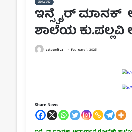
ತಾಲೂಕು
ಇನ್ಸ್ಪೈರ್ ಮಾನಕ್
ಶಾಲೆಯ ಕು.ಪಲ್ಲವಿ ಆ
satyamitya
February 1, 2025
Share News