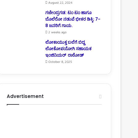
August 22, 2024
ಗಜೇಂದ್ರಗಡ: ಟಂ ಟಂ ಹಾಗೂ
ಬೊಲೆರೋ ನಡುವೆ ಭೀಕರ ಡಿಕ್ಕಿ; 7-
8 ಜನರಿಗೆ ಗಾಯ.
2 weeks ago
ಲೋಕಾಯುಕ್ತ ಬಲೆಗೆ ಬಿದ್ದ
ಲೋಕೋಪಯೋಗಿ ಸಹಾಯಕ
ಇಂಜಿನಿಯರ್ ರಾಠೋಡ್
October 8, 2025
Advertisement