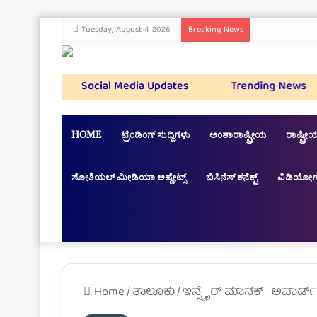
Tuesday, August 4 2026
Breaking News
Social Media Updates
Trending News
HOME
ಟ್ರೆಂಡಿಂಗ್ ಸುದ್ದಿಗಳು
ಅಂತಾರಾಷ್ಟ್ರೀಯ
ರಾಷ್ಟ್ರೀಯ
ಸೋಶಿಯಲ್ ಮೀಡಿಯಾ ಅಪ್ಡೇಟ್ಸ್
ಬಿಸಿನೆಸ್ ಕನೆಕ್ಟ್
ವಿಡಿಯೋಗ
Home
/
ತಾಲೂಕು
/
ಇನ್ಸ್ಪೈರ್ ಮಾನಕ್ ಅವಾರ್ಡ್ 