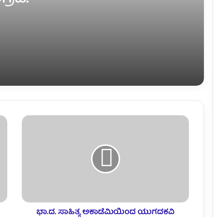
ಸಾಹಿತ್ಯ ಮತ್ತು ವಚನ ಸಾಹಿತ್ಯದ ಕೊಡುಗೆ
ದೊಡ್ಡದು – ಭೈರನಹಟ್ಟಿ ಶಾಂತಲಿಂಗ ಸ್ವಾಮೀಜಿ.
ಪಿಡಿಒ ಅಪ್ಪಾಸಾಬ ಎಡಕೆ ವರ್ಗಾವಣೆ: ಸನ್ಮಾನ
ಕಾರ್ಯಕ್ರಮ.
ನಗದು ರಹಿತ ವೈದ್ಯಕೀಯ ಚಿಕಿತ್ಸೆ ಪ್ರಯೋಜನ
ಪಡೆಯಿರಿ – ಆನಂದ ಹಂಜ್ಯಾಗೋಳ.
ಮದ್ದೂರಿನ ಘಟನೆ ಖಂಡನೀಯ – ಮುತ್ತಣ್ಣ
ಕಡಗದ.
ಶಾಸಕರ ಊರಲ್ಲೇ ಸ್ವಚ್ಛತೆ ಮರೀಚಿಕೆ – ಇನ್ನೂ
ಕ್ಷೇತ್ರದ ಪರಿಸ್ಥಿತಿ ಅದೋಗತಿ? ಸಾರ್ವಜನಿಕರ
ಆಕ್ರೋಶ.
ಭಾ.ದ. ಸಾಹಿತ್ಯ ಅಕಾಡೆಮಿಯಿಂದ ಯುಗದಕವಿ