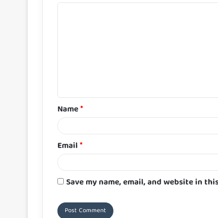
C
o
m
m
e
n
t
Name
*
*
Email
*
Save my name, email, and website in thi