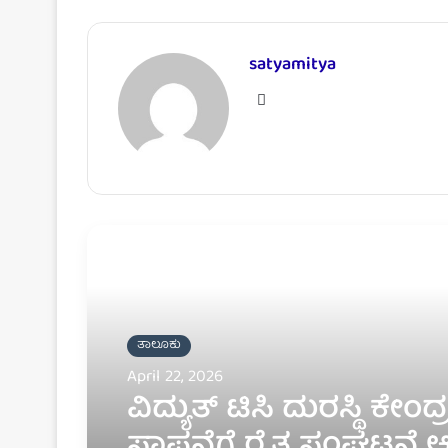
satyamitya
W
e
b
s
i
t
e
Read Next
ತಾಲೂಕು
April 22, 2026
ವಿದ್ಯುತ್ ಟಿಸಿ ದುರಸ್ಥಿ ಕೇಂದ್
ಸ್ಥಾಪನೆಗೆ ರೈತ ಸಂಘಟನೆ ಆ