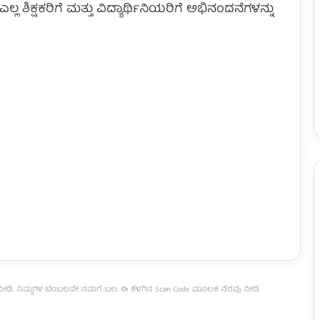
ಶಿಕ್ಷಕರಿಗೆ ಮತ್ತು ವಿದ್ಯಾರ್ಥಿನಿಯರಿಗೆ ಅಭಿನಂದನೆಗಳನ್ನು
ವು ನೀಡಿ. ನಿಮ್ಮಗಳ ಬೆಂಬಲವೇ ನಮಗೆ ಬಲ. ಈ ಕೆಳಗಿನ Scan Code ಮೂಲಕ ನೆರವು ನೀಡಿ