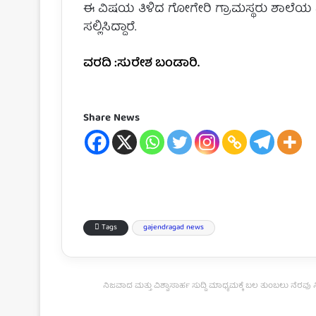
ಈ ವಿಷಯ ತಿಳಿದ ಗೋಗೇರಿ ಗ್ರಾಮಸ್ಥರು ಶಾಲೆಯ ಎಲ್ಲ 
ಸಲ್ಲಿಸಿದ್ದಾರೆ.
ವರದಿ :ಸುರೇಶ ಬಂಡಾರಿ.
Share News
Tags
gajendragad news
ನಿಜವಾದ ಮತ್ತು ವಿಶ್ವಾಸಾರ್ಹ ಸುದ್ದಿ ಮಾಧ್ಯಮಕ್ಕೆ ಬಲ ತುಂಬಲು ನೆರ