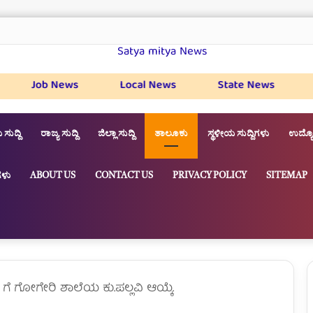
Job News
Local News
State News
Nat
 ಸುದ್ದಿ
ರಾಜ್ಯ ಸುದ್ದಿ
ಜಿಲ್ಲಾ ಸುದ್ದಿ
ತಾಲೂಕು
ಸ್ಥಳೀಯ ಸುದ್ದಿಗಳು
ಉದ್ಯೋ
ಳು
ABOUT US
CONTACT US
PRIVACY POLICY
SITEMAP
ಗೆ ಗೋಗೇರಿ ಶಾಲೆಯ ಕು.ಪಲ್ಲವಿ ಆಯ್ಕೆ.