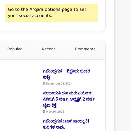
Go to the Arqam options page to set
your social accounts.
Popular
Recent
Comments
ಗಜೇಂದ್ರಗಡ – ಶಿಕ್ಷಕಿಯ ಭೀಕರ
ಹತ್ಯೆ!
December 21, 2024
ಪಂಚಾಯತಿ ಹಣ ದುರುಪಯೋಗ:
ಪಿಡಿಓಗೆ 5 ವರ್ಷ, ಅಧ್ಯಕ್ಷೆಗೆ 2 ವರ್ಷ
ಜೈಲು ಶಿಕ್ಷೆ.
May 24, 2025
ಗಜೇಂದ್ರಗಡ : ಬಸ್ ಹಾಯ್ದು 31
ಕುರಿಗಳ ಸಾವು.